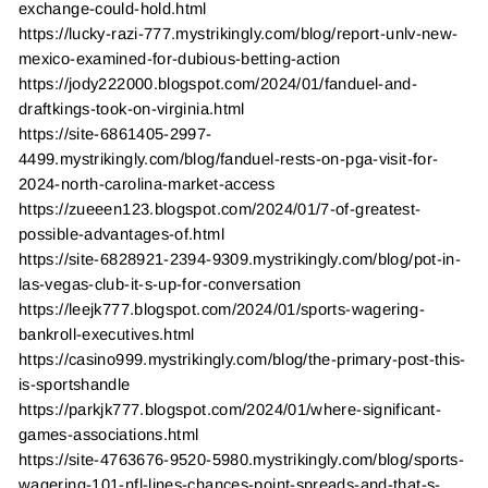
exchange-could-hold.html
https://lucky-razi-777.mystrikingly.com/blog/report-unlv-new-
mexico-examined-for-dubious-betting-action
https://jody222000.blogspot.com/2024/01/fanduel-and-
draftkings-took-on-virginia.html
https://site-6861405-2997-
4499.mystrikingly.com/blog/fanduel-rests-on-pga-visit-for-
2024-north-carolina-market-access
https://zueeen123.blogspot.com/2024/01/7-of-greatest-
possible-advantages-of.html
https://site-6828921-2394-9309.mystrikingly.com/blog/pot-in-
las-vegas-club-it-s-up-for-conversation
https://leejk777.blogspot.com/2024/01/sports-wagering-
bankroll-executives.html
https://casino999.mystrikingly.com/blog/the-primary-post-this-
is-sportshandle
https://parkjk777.blogspot.com/2024/01/where-significant-
games-associations.html
https://site-4763676-9520-5980.mystrikingly.com/blog/sports-
wagering-101-nfl-lines-chances-point-spreads-and-that-s-