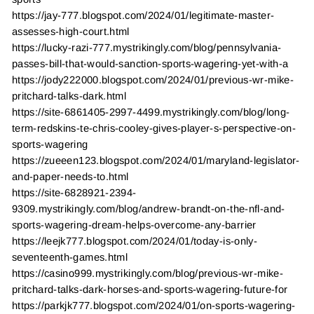
https://jay-777.blogspot.com/2024/01/legitimate-master-
assesses-high-court.html
https://lucky-razi-777.mystrikingly.com/blog/pennsylvania-
passes-bill-that-would-sanction-sports-wagering-yet-with-a
https://jody222000.blogspot.com/2024/01/previous-wr-mike-
pritchard-talks-dark.html
https://site-6861405-2997-4499.mystrikingly.com/blog/long-
term-redskins-te-chris-cooley-gives-player-s-perspective-on-
sports-wagering
https://zueeen123.blogspot.com/2024/01/maryland-legislator-
and-paper-needs-to.html
https://site-6828921-2394-
9309.mystrikingly.com/blog/andrew-brandt-on-the-nfl-and-
sports-wagering-dream-helps-overcome-any-barrier
https://leejk777.blogspot.com/2024/01/today-is-only-
seventeenth-games.html
https://casino999.mystrikingly.com/blog/previous-wr-mike-
pritchard-talks-dark-horses-and-sports-wagering-future-for
https://parkjk777.blogspot.com/2024/01/on-sports-wagering-