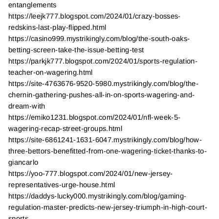
entanglements
https://leejk777.blogspot.com/2024/01/crazy-bosses-
redskins-last-play-flipped.html
https://casino999.mystrikingly.com/blog/the-south-oaks-
betting-screen-take-the-issue-betting-test
https://parkjk777.blogspot.com/2024/01/sports-regulation-
teacher-on-wagering.html
https://site-4763676-9520-5980.mystrikingly.com/blog/the-
chernin-gathering-pushes-all-in-on-sports-wagering-and-
dream-with
https://emiko1231.blogspot.com/2024/01/nfl-week-5-
wagering-recap-street-groups.html
https://site-6861241-1631-6047.mystrikingly.com/blog/how-
three-bettors-benefitted-from-one-wagering-ticket-thanks-to-
giancarlo
https://yoo-777.blogspot.com/2024/01/new-jersey-
representatives-urge-house.html
https://daddys-lucky000.mystrikingly.com/blog/gaming-
regulation-master-predicts-new-jersey-triumph-in-high-court-
sports