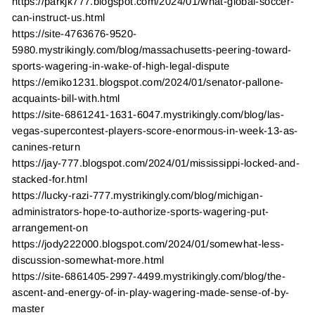
https://parkjk777.blogspot.com/2024/01/what-global-soccer-
can-instruct-us.html
https://site-4763676-9520-
5980.mystrikingly.com/blog/massachusetts-peering-toward-
sports-wagering-in-wake-of-high-legal-dispute
https://emiko1231.blogspot.com/2024/01/senator-pallone-
acquaints-bill-with.html
https://site-6861241-1631-6047.mystrikingly.com/blog/las-
vegas-supercontest-players-score-enormous-in-week-13-as-
canines-return
https://jay-777.blogspot.com/2024/01/mississippi-locked-and-
stacked-for.html
https://lucky-razi-777.mystrikingly.com/blog/michigan-
administrators-hope-to-authorize-sports-wagering-put-
arrangement-on
https://jody222000.blogspot.com/2024/01/somewhat-less-
discussion-somewhat-more.html
https://site-6861405-2997-4499.mystrikingly.com/blog/the-
ascent-and-energy-of-in-play-wagering-made-sense-of-by-
master