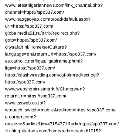
www.latestnigeriannews.com/link_channel.php?
channel=https://spo337.com/
www.haogaoyao.com/proad/default.aspx?
url=https://spo337.com/
globalmedia51.ru/bitrix/redirect.php?
goto=https://spo337.com/
citysafari.nl/Home/setCulture?
language=en&returnUrl=https://spo337.com/
es.catholic.net/ligas/ligasframe.phtml?
liga=https://spo337.com/
https://slashwrestling.com/cgi-bin/redirect.cgi?
https://spo337.com/
www.webshoptrustmark.fr/Change/en?
returnUrl=https://spo337.com/
www.tssweb.co.jp/?
wptouch_switch=mobile&redirect=https://spo337.com/
e.ourger.com/?
c=scene&a=link&id=47154371&url=https://spo337.com/
zh-hk.guitarians.com/home/redirect/ubid/1015?