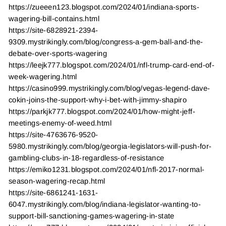
https://zueeen123.blogspot.com/2024/01/indiana-sports-
wagering-bill-contains.html
https://site-6828921-2394-
9309.mystrikingly.com/blog/congress-a-gem-ball-and-the-
debate-over-sports-wagering
https://leejk777.blogspot.com/2024/01/nfl-trump-card-end-of-
week-wagering.html
https://casino999.mystrikingly.com/blog/vegas-legend-dave-
cokin-joins-the-support-why-i-bet-with-jimmy-shapiro
https://parkjk777.blogspot.com/2024/01/how-might-jeff-
meetings-enemy-of-weed.html
https://site-4763676-9520-
5980.mystrikingly.com/blog/georgia-legislators-will-push-for-
gambling-clubs-in-18-regardless-of-resistance
https://emiko1231.blogspot.com/2024/01/nfl-2017-normal-
season-wagering-recap.html
https://site-6861241-1631-
6047.mystrikingly.com/blog/indiana-legislator-wanting-to-
support-bill-sanctioning-games-wagering-in-state