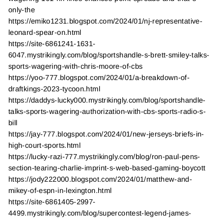
only-the
https://emiko1231.blogspot.com/2024/01/nj-representative-
leonard-spear-on.html
https://site-6861241-1631-
6047.mystrikingly.com/blog/sportshandle-s-brett-smiley-talks-
sports-wagering-with-chris-moore-of-cbs
https://yoo-777.blogspot.com/2024/01/a-breakdown-of-
draftkings-2023-tycoon.html
https://daddys-lucky000.mystrikingly.com/blog/sportshandle-
talks-sports-wagering-authorization-with-cbs-sports-radio-s-
bill
https://jay-777.blogspot.com/2024/01/new-jerseys-briefs-in-
high-court-sports.html
https://lucky-razi-777.mystrikingly.com/blog/ron-paul-pens-
section-tearing-charlie-imprint-s-web-based-gaming-boycott
https://jody222000.blogspot.com/2024/01/matthew-and-
mikey-of-espn-in-lexington.html
https://site-6861405-2997-
4499.mystrikingly.com/blog/supercontest-legend-james-