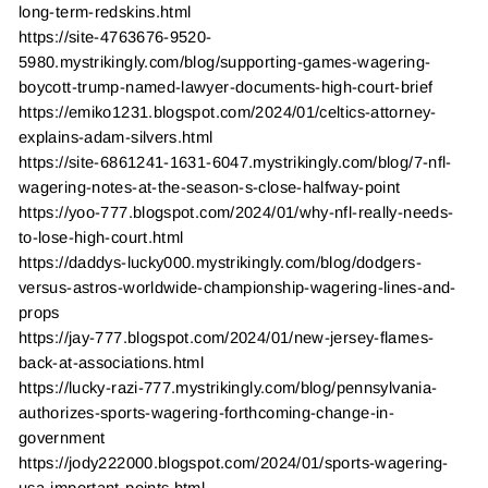
long-term-redskins.html
https://site-4763676-9520-
5980.mystrikingly.com/blog/supporting-games-wagering-
boycott-trump-named-lawyer-documents-high-court-brief
https://emiko1231.blogspot.com/2024/01/celtics-attorney-
explains-adam-silvers.html
https://site-6861241-1631-6047.mystrikingly.com/blog/7-nfl-
wagering-notes-at-the-season-s-close-halfway-point
https://yoo-777.blogspot.com/2024/01/why-nfl-really-needs-
to-lose-high-court.html
https://daddys-lucky000.mystrikingly.com/blog/dodgers-
versus-astros-worldwide-championship-wagering-lines-and-
props
https://jay-777.blogspot.com/2024/01/new-jersey-flames-
back-at-associations.html
https://lucky-razi-777.mystrikingly.com/blog/pennsylvania-
authorizes-sports-wagering-forthcoming-change-in-
government
https://jody222000.blogspot.com/2024/01/sports-wagering-