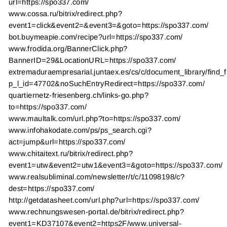
url=https://spo337.com/
www.cossa.ru/bitrix/redirect.php?
event1=click&event2=&event3=&goto=https://spo337.com/
bot.buymeapie.com/recipe?url=https://spo337.com/
www.frodida.org/BannerClick.php?
BannerID=29&LocationURL=https://spo337.com/
extremaduraempresarial.juntaex.es/cs/c/document_library/find_f
p_l_id=47702&noSuchEntryRedirect=https://spo337.com/
quartiernetz-friesenberg.ch/links-go.php?
to=https://spo337.com/
www.maultalk.com/url.php?to=https://spo337.com/
www.infohakodate.com/ps/ps_search.cgi?
act=jump&url=https://spo337.com/
www.chitaitext.ru/bitrix/redirect.php?
event1=utw&event2=utw1&event3=&goto=https://spo337.com/
www.realsubliminal.com/newsletter/t/c/11098198/c?
dest=https://spo337.com/
http://getdatasheet.com/url.php?url=https://spo337.com/
www.rechnungswesen-portal.de/bitrix/redirect.php?
event1=KD37107&event2=https2F/www.universal-