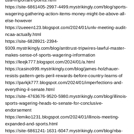
usa-important-points.html
https://site-6861405-2997-4499.mystrikingly.com/blog/sports-
wagering-gathering-action-items-money-might-be-above-all-
else-however
https://zueeen123.blogspot.com/2024/01/unlv-meeting-audit-
ncaa-actually.html
https://site-6828921-2394-
9309.mystrikingly.com/blog/antitrust-tripwires-lawful-master-
makes-sense-of-sports-wagering-information
https://leejk777.blogspot.com/2024/01/a.html
https://casino999.mystrikingly.com/blog/james-holzhauer-
resists-pattern-gets-peril-rewards-before-country-learns-of
https://parkjk777.blogspot.com/2024/01/imperfections-and-
everything-il-senate.html
https://site-4763676-9520-5980.mystrikingly.com/blog/illinois-
sports-wagering-heads-to-senate-for-conclusive-
endorsement
https://emiko1231.blogspot.com/2024/01/illinois-meeting-
expanded-and-sports.html
https://site-6861241-1631-6047.mystrikingly.com/blog/nba-