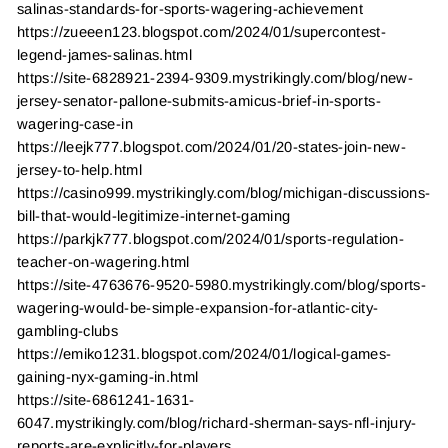
salinas-standards-for-sports-wagering-achievement
https://zueeen123.blogspot.com/2024/01/supercontest-
legend-james-salinas.html
https://site-6828921-2394-9309.mystrikingly.com/blog/new-
jersey-senator-pallone-submits-amicus-brief-in-sports-
wagering-case-in
https://leejk777.blogspot.com/2024/01/20-states-join-new-
jersey-to-help.html
https://casino999.mystrikingly.com/blog/michigan-discussions-
bill-that-would-legitimize-internet-gaming
https://parkjk777.blogspot.com/2024/01/sports-regulation-
teacher-on-wagering.html
https://site-4763676-9520-5980.mystrikingly.com/blog/sports-
wagering-would-be-simple-expansion-for-atlantic-city-
gambling-clubs
https://emiko1231.blogspot.com/2024/01/logical-games-
gaining-nyx-gaming-in.html
https://site-6861241-1631-
6047.mystrikingly.com/blog/richard-sherman-says-nfl-injury-
reports-are-explicitly-for-players