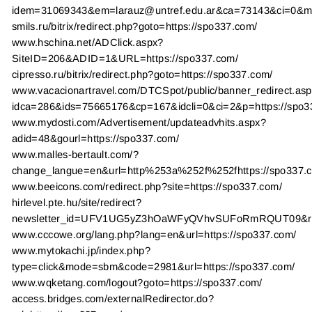
idem=31069343&em=larauz@untref.edu.ar&ca=73143&ci=0&me
smils.ru/bitrix/redirect.php?goto=https://spo337.com/
www.hschina.net/ADClick.aspx?
SiteID=206&ADID=1&URL=https://spo337.com/
cipresso.ru/bitrix/redirect.php?goto=https://spo337.com/
www.vacacionartravel.com/DTCSpot/public/banner_redirect.as
idca=286&ids=75665176&cp=167&idcli=0&ci=2&p=https://spo3
www.mydosti.com/Advertisement/updateadvhits.aspx?
adid=48&gourl=https://spo337.com/
www.malles-bertault.com/?
change_langue=en&url=http%253a%252f%252fhttps://spo337.
www.beeicons.com/redirect.php?site=https://spo337.com/
hirlevel.pte.hu/site/redirect?
newsletter_id=UFV1UG5yZ3hOaWFyQVhvSUFoRmRQUT09&rec
www.cccowe.org/lang.php?lang=en&url=https://spo337.com/
www.mytokachi.jp/index.php?
type=click&mode=sbm&code=2981&url=https://spo337.com/
www.wqketang.com/logout?goto=https://spo337.com/
access.bridges.com/externalRedirector.do?