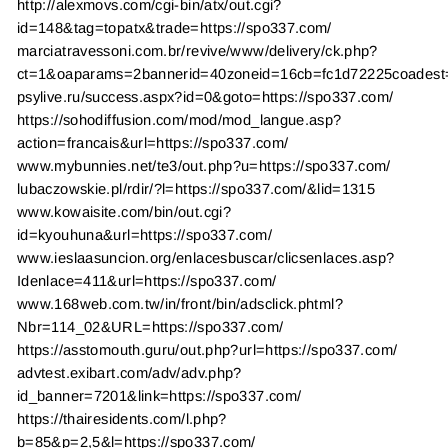
http://alexmovs.com/cgi-bin/atx/out.cgi?
id=148&tag=topatx&trade=https://spo337.com/
marciatravessoni.com.br/revive/www/delivery/ck.php?
ct=1&oaparams=2bannerid=40zoneid=16cb=fc1d72225coadest=h
psylive.ru/success.aspx?id=0&goto=https://spo337.com/
https://sohodiffusion.com/mod/mod_langue.asp?
action=francais&url=https://spo337.com/
www.mybunnies.net/te3/out.php?u=https://spo337.com/
lubaczowskie.pl/rdir/?l=https://spo337.com/&lid=1315
www.kowaisite.com/bin/out.cgi?
id=kyouhuna&url=https://spo337.com/
www.ieslaasuncion.org/enlacesbuscar/clicsenlaces.asp?
Idenlace=411&url=https://spo337.com/
www.168web.com.tw/in/front/bin/adsclick.phtml?
Nbr=114_02&URL=https://spo337.com/
https://asstomouth.guru/out.php?url=https://spo337.com/
advtest.exibart.com/adv/adv.php?
id_banner=7201&link=https://spo337.com/
https://thairesidents.com/l.php?
b=85&p=2,5&l=https://spo337.com/