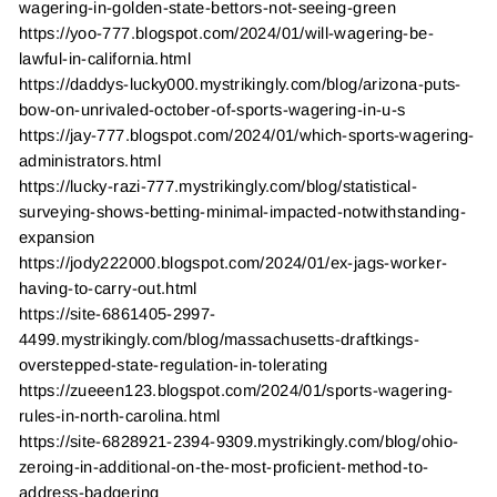
wagering-in-golden-state-bettors-not-seeing-green
https://yoo-777.blogspot.com/2024/01/will-wagering-be-
lawful-in-california.html
https://daddys-lucky000.mystrikingly.com/blog/arizona-puts-
bow-on-unrivaled-october-of-sports-wagering-in-u-s
https://jay-777.blogspot.com/2024/01/which-sports-wagering-
administrators.html
https://lucky-razi-777.mystrikingly.com/blog/statistical-
surveying-shows-betting-minimal-impacted-notwithstanding-
expansion
https://jody222000.blogspot.com/2024/01/ex-jags-worker-
having-to-carry-out.html
https://site-6861405-2997-
4499.mystrikingly.com/blog/massachusetts-draftkings-
overstepped-state-regulation-in-tolerating
https://zueeen123.blogspot.com/2024/01/sports-wagering-
rules-in-north-carolina.html
https://site-6828921-2394-9309.mystrikingly.com/blog/ohio-
zeroing-in-additional-on-the-most-proficient-method-to-
address-badgering