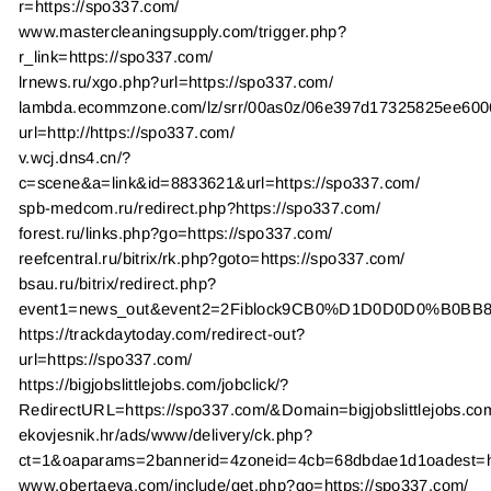
r=https://spo337.com/
www.mastercleaningsupply.com/trigger.php?
r_link=https://spo337.com/
lrnews.ru/xgo.php?url=https://spo337.com/
lambda.ecommzone.com/lz/srr/00as0z/06e397d17325825ee6006c
url=http://https://spo337.com/
v.wcj.dns4.cn/?
c=scene&a=link&id=8833621&url=https://spo337.com/
spb-medcom.ru/redirect.php?https://spo337.com/
forest.ru/links.php?go=https://spo337.com/
reefcentral.ru/bitrix/rk.php?goto=https://spo337.com/
bsau.ru/bitrix/redirect.php?
event1=news_out&event2=2Fiblock9CB0%D1D0D0D0%B0BB
https://trackdaytoday.com/redirect-out?
url=https://spo337.com/
https://bigjobslittlejobs.com/jobclick/?
RedirectURL=https://spo337.com/&Domain=bigjobslittlejobs.c
ekovjesnik.hr/ads/www/delivery/ck.php?
ct=1&oaparams=2bannerid=4zoneid=4cb=68dbdae1d1oadest=ht
www.obertaeva.com/include/get.php?go=https://spo337.com/