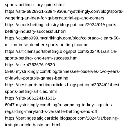
sports-betting-story-guide.html
https://site-6828921-2394-9309.mystrikingly.com/blog/sports-
wagering-an-idea-for-gubernatorial-up-and-comers
https://sportsbettingindustry.blogspot.com/2024/01/sports-
betting-industry-successful.html
https://casino999.mystrikingly.com/blog/colorado-clears-50-
million-in-september-sports-betting-income
https://articleinsportsbetting.blogspot.com/2024/01/article-
sports-betting-long-term-success.html
https://site-4763676-9520-
5980.mystrikingly.com/blog/tennessee-observes-two-years-
of-lawful-portable-games-betting
https://bestsportsbettingarticles.blogspot.com/2024/01/best-
sports-betting-articles.html
https://site-6861241-1631-
6047.mystrikingly.com/blog/responding-to-key-inquiries-
regarding-maryland-s-versatile-betting-send-off
https://bettingstratigicarticle.blogspot.com/2024/01/betting-
tratigic-article-basic-bet.html