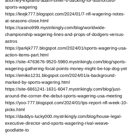
attorney-explains-adam-silver-s-backing-for-authorized-
sports-wagering
https://leejk777.blogspot.com/2024/01/7-nfl-wagering-notes-
at-seasons-close.html
https://casino999.mystrikingly.com/blog/worldwide-
championship-wagering-lines-and-props-of-dodgers-versus-
astros
https://parkjk777.blogspot.com/2024/01/sports-wagering-usa-
action-items-part.html
https://site-4763676-9520-5980.mystrikingly.com/blog/sports-
wagering-gathering-focal-points-money-might-be-top-dog-yet
https://emiko1231.blogspot.com/2024/01/a-background-
marked-by-sports-wagering.html
https://site-6861241-1631-6047.mystrikingly.com/blog/just-
around-the-corner-the-debut-sports-wagering-usa-meeting
https://yoo-777.blogspot.com/2024/01/tps-report-nfl-week-10-
picks.html
https://daddys-lucky000.mystrikingly.com/blog/house-legal-
executive-director-and-sports-wagering-rival-weave-
goodlatte-to