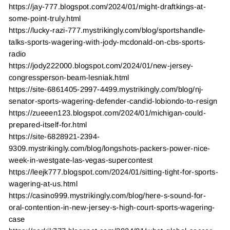
https://jay-777.blogspot.com/2024/01/might-draftkings-at-
some-point-truly.html
https://lucky-razi-777.mystrikingly.com/blog/sportshandle-
talks-sports-wagering-with-jody-mcdonald-on-cbs-sports-
radio
https://jody222000.blogspot.com/2024/01/new-jersey-
congressperson-beam-lesniak.html
https://site-6861405-2997-4499.mystrikingly.com/blog/nj-
senator-sports-wagering-defender-candid-lobiondo-to-resign
https://zueeen123.blogspot.com/2024/01/michigan-could-
prepared-itself-for.html
https://site-6828921-2394-
9309.mystrikingly.com/blog/longshots-packers-power-nice-
week-in-westgate-las-vegas-supercontest
https://leejk777.blogspot.com/2024/01/sitting-tight-for-sports-
wagering-at-us.html
https://casino999.mystrikingly.com/blog/here-s-sound-for-
oral-contention-in-new-jersey-s-high-court-sports-wagering-
case