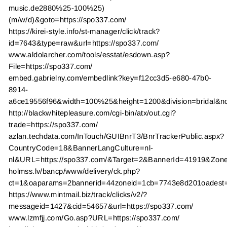
music.de2880%25-100%25)
(m/w/d)&goto=https://spo337.com/
https://kirei-style.info/st-manager/click/track?
id=7643&type=raw&url=https://spo337.com/
www.aldolarcher.com/tools/esstat/esdown.asp?
File=https://spo337.com/
embed.gabrielny.com/embedlink?key=f12cc3d5-e680-47b0-
8914-
a6ce19556f96&width=100%25&height=1200&division=bridal&no
http://blackwhitepleasure.com/cgi-bin/atx/out.cgi?
trade=https://spo337.com/
azlan.techdata.com/InTouch/GUIBnrT3/BnrTrackerPublic.aspx?
CountryCode=18&BannerLangCulture=nl-
nl&URL=https://spo337.com/&Target=2&BannerId=41919&Zon
holmss.lv/bancp/www/delivery/ck.php?
ct=1&oaparams=2bannerid=44zoneid=1cb=7743e8d201oadest=h
https://www.mintmail.biz/track/clicks/v2/?
messageid=1427&cid=54657&url=https://spo337.com/
www.lzmfjj.com/Go.asp?URL=https://spo337.com/