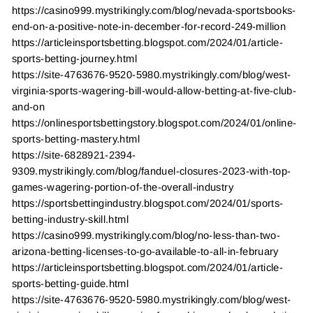
https://casino999.mystrikingly.com/blog/nevada-sportsbooks-
end-on-a-positive-note-in-december-for-record-249-million
https://articleinsportsbetting.blogspot.com/2024/01/article-
sports-betting-journey.html
https://site-4763676-9520-5980.mystrikingly.com/blog/west-
virginia-sports-wagering-bill-would-allow-betting-at-five-club-
and-on
https://onlinesportsbettingstory.blogspot.com/2024/01/online-
sports-betting-mastery.html
https://site-6828921-2394-
9309.mystrikingly.com/blog/fanduel-closures-2023-with-top-
games-wagering-portion-of-the-overall-industry
https://sportsbettingindustry.blogspot.com/2024/01/sports-
betting-industry-skill.html
https://casino999.mystrikingly.com/blog/no-less-than-two-
arizona-betting-licenses-to-go-available-to-all-in-february
https://articleinsportsbetting.blogspot.com/2024/01/article-
sports-betting-guide.html
https://site-4763676-9520-5980.mystrikingly.com/blog/west-