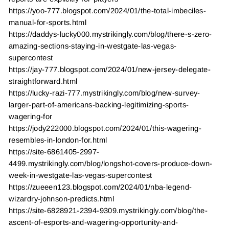
https://yoo-777.blogspot.com/2024/01/the-total-imbeciles-
manual-for-sports.html
https://daddys-lucky000.mystrikingly.com/blog/there-s-zero-
amazing-sections-staying-in-westgate-las-vegas-
supercontest
https://jay-777.blogspot.com/2024/01/new-jersey-delegate-
straightforward.html
https://lucky-razi-777.mystrikingly.com/blog/new-survey-
larger-part-of-americans-backing-legitimizing-sports-
wagering-for
https://jody222000.blogspot.com/2024/01/this-wagering-
resembles-in-london-for.html
https://site-6861405-2997-
4499.mystrikingly.com/blog/longshot-covers-produce-down-
week-in-westgate-las-vegas-supercontest
https://zueeen123.blogspot.com/2024/01/nba-legend-
wizardry-johnson-predicts.html
https://site-6828921-2394-9309.mystrikingly.com/blog/the-
ascent-of-esports-and-wagering-opportunity-and-