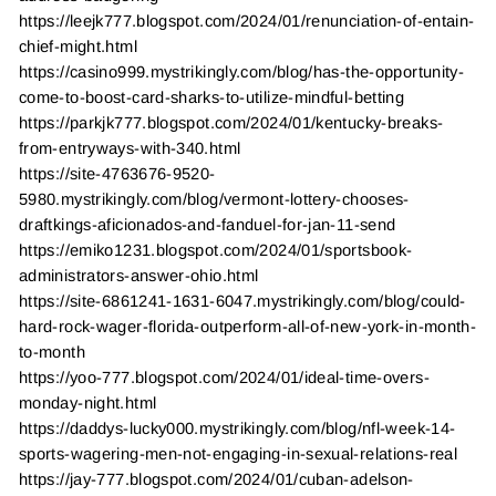
https://leejk777.blogspot.com/2024/01/renunciation-of-entain-
chief-might.html
https://casino999.mystrikingly.com/blog/has-the-opportunity-
come-to-boost-card-sharks-to-utilize-mindful-betting
https://parkjk777.blogspot.com/2024/01/kentucky-breaks-
from-entryways-with-340.html
https://site-4763676-9520-
5980.mystrikingly.com/blog/vermont-lottery-chooses-
draftkings-aficionados-and-fanduel-for-jan-11-send
https://emiko1231.blogspot.com/2024/01/sportsbook-
administrators-answer-ohio.html
https://site-6861241-1631-6047.mystrikingly.com/blog/could-
hard-rock-wager-florida-outperform-all-of-new-york-in-month-
to-month
https://yoo-777.blogspot.com/2024/01/ideal-time-overs-
monday-night.html
https://daddys-lucky000.mystrikingly.com/blog/nfl-week-14-
sports-wagering-men-not-engaging-in-sexual-relations-real
https://jay-777.blogspot.com/2024/01/cuban-adelson-