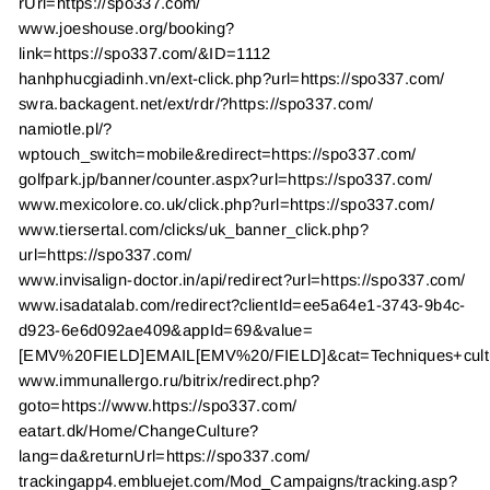
rUrl=https://spo337.com/
www.joeshouse.org/booking?
link=https://spo337.com/&ID=1112
hanhphucgiadinh.vn/ext-click.php?url=https://spo337.com/
swra.backagent.net/ext/rdr/?https://spo337.com/
namiotle.pl/?
wptouch_switch=mobile&redirect=https://spo337.com/
golfpark.jp/banner/counter.aspx?url=https://spo337.com/
www.mexicolore.co.uk/click.php?url=https://spo337.com/
www.tiersertal.com/clicks/uk_banner_click.php?
url=https://spo337.com/
www.invisalign-doctor.in/api/redirect?url=https://spo337.com/
www.isadatalab.com/redirect?clientId=ee5a64e1-3743-9b4c-
d923-6e6d092ae409&appId=69&value=
[EMV%20FIELD]EMAIL[EMV%20/FIELD]&cat=Techniques+cultura
www.immunallergo.ru/bitrix/redirect.php?
goto=https://www.https://spo337.com/
eatart.dk/Home/ChangeCulture?
lang=da&returnUrl=https://spo337.com/
trackingapp4.embluejet.com/Mod_Campaigns/tracking.asp?