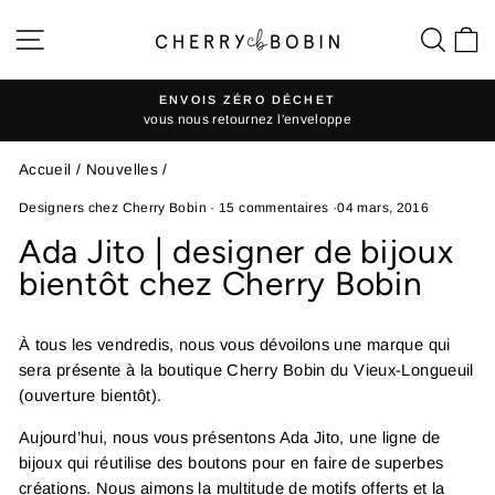
Passer
Navigation
Rech
P
au
contenu
ENVOIS ZÉRO DÉCHET
vous nous retournez l'enveloppe
Diaporama
Pause
Accueil
/
Nouvelles
/
Designers chez Cherry Bobin
·
15 commentaires
·
04 mars, 2016
Ada Jito | designer de bijoux
bientôt chez Cherry Bobin
À tous les vendredis, nous vous dévoilons une marque qui
sera présente à la boutique Cherry Bobin du Vieux-Longueuil
(ouverture bientôt).
Aujourd’hui, nous vous présentons Ada Jito, une ligne de
bijoux qui réutilise des boutons pour en faire de superbes
créations. Nous aimons la multitude de motifs offerts et la