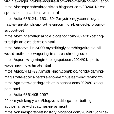
virginia-wagering-bills-acquire-from-ohio-maryland-regulation
https://bestsportsbettingarticles.blogspot.com/2024/01/best-
sports-betting-articles-wins.html
https://site-6861241-1631-6047.mystrikingly.com/blog/a-
hawks-fan-stands-up-to-the-uncommon-blended-profound-
support-bet
https://bettingstratigicarticle.blogspot.com/2024/01/betting-
stratigic-articles-decision.html
https://daddys-lucky000.mystrikingly.com/blog/virginia-bill-
would-authorize-wagering-in-state-school-groups
https://sportswageringinfo.blogspot.com/2024/01/sports-
wagering-info-ultimate.html
https://lucky-razi-777.mystrikingly.com/blog/florida-gaming-
magistrate-sports-bettors-show-enthusiasm-in-first-month
https://gameswageringarticles.blogspot.com/2024/01/blog-
post.html
https://site-6861405-2997-
4499.mystrikingly.com/blog/versatile-games-betting-
authoritatively-dispatches-in-vermont
https://onlinesportsbettingstory.blogspot.com/2024/01/online-