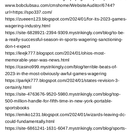
www.bobclubsau.com/cmshome/WebsiteAuditor/6744?
url=https://spo337.com/
https://zueeen123.blogspot.com/2024/01/for-its-2023-games-
wagering-industry.html
https://site-6828921-2394-9309.mystrikingly.com/blog/to-be-
a-really-successful-season-in-sports-wagering-sanctioning-
don-t-expect
https://leejk777.blogspot.com/2024/01/ohios-most-
memorable-year-was-news.html
https://casino999.mystrikingly.com/blog/terrible-beats-of-
2023-in-the-most-obviously-awful-games-wagering
https://parkjk777.blogspot.com/2024/01/states-revision-3-
certainly.html
https://site-4763676-9520-5980.mystrikingly.com/blog/top-
500-million-handle-for-fifth-time-in-new-york-portable-
sportsbooks
https://emiko1231.blogspot.com/2024/01/wizards-leaving-dc-
could-fundamentally.html
https://site-6861241-1631-6047.mystrikingly.com/blog/sports-