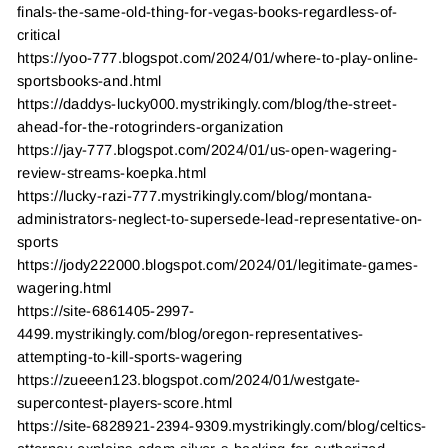
finals-the-same-old-thing-for-vegas-books-regardless-of-
critical
https://yoo-777.blogspot.com/2024/01/where-to-play-online-
sportsbooks-and.html
https://daddys-lucky000.mystrikingly.com/blog/the-street-
ahead-for-the-rotogrinders-organization
https://jay-777.blogspot.com/2024/01/us-open-wagering-
review-streams-koepka.html
https://lucky-razi-777.mystrikingly.com/blog/montana-
administrators-neglect-to-supersede-lead-representative-on-
sports
https://jody222000.blogspot.com/2024/01/legitimate-games-
wagering.html
https://site-6861405-2997-
4499.mystrikingly.com/blog/oregon-representatives-
attempting-to-kill-sports-wagering
https://zueeen123.blogspot.com/2024/01/westgate-
supercontest-players-score.html
https://site-6828921-2394-9309.mystrikingly.com/blog/celtics-