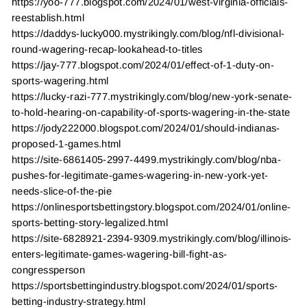
https://yoo-777.blogspot.com/2024/01/west-virginia-officials-
reestablish.html
https://daddys-lucky000.mystrikingly.com/blog/nfl-divisional-
round-wagering-recap-lookahead-to-titles
https://jay-777.blogspot.com/2024/01/effect-of-1-duty-on-
sports-wagering.html
https://lucky-razi-777.mystrikingly.com/blog/new-york-senate-
to-hold-hearing-on-capability-of-sports-wagering-in-the-state
https://jody222000.blogspot.com/2024/01/should-indianas-
proposed-1-games.html
https://site-6861405-2997-4499.mystrikingly.com/blog/nba-
pushes-for-legitimate-games-wagering-in-new-york-yet-
needs-slice-of-the-pie
https://onlinesportsbettingstory.blogspot.com/2024/01/online-
sports-betting-story-legalized.html
https://site-6828921-2394-9309.mystrikingly.com/blog/illinois-
enters-legitimate-games-wagering-bill-fight-as-
congressperson
https://sportsbettingindustry.blogspot.com/2024/01/sports-
betting-industry-strategy.html