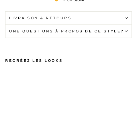
LIVRAISON & RETOURS
UNE QUESTIONS À PROPOS DE CE STYLE?
RECRÉEZ LES LOOKS
R
o
b
e
B
e
l
l
i
n
i