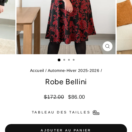
FERMER
(ESC)
Accueil
/
Automne-Hiver 2025-2026
/
Robe Bellini
Prix
Prix
$172.00
$86.00
régulier
réduit
TABLEAU DES TAILLES
AJOUTER AU PANIER