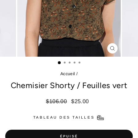
FERMER
(ESC)
Accueil
/
Chemisier Shorty / Feuilles vert
Prix
Prix
$106.00
$25.00
régulier
réduit
TABLEAU DES TAILLES
ÉPUISÉ