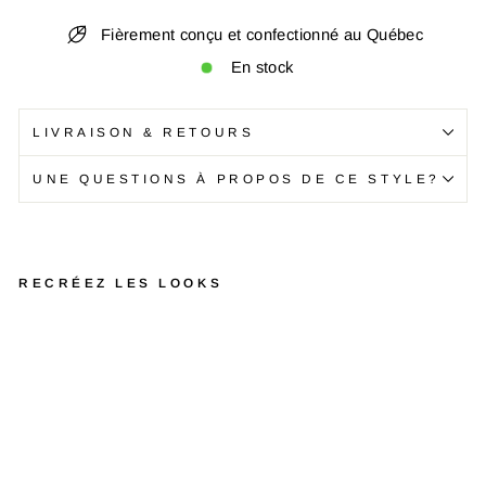
Fièrement conçu et confectionné au Québec
En stock
LIVRAISON & RETOURS
UNE QUESTIONS À PROPOS DE CE STYLE?
RECRÉEZ LES LOOKS
C
u
b
e
l
a
i
t