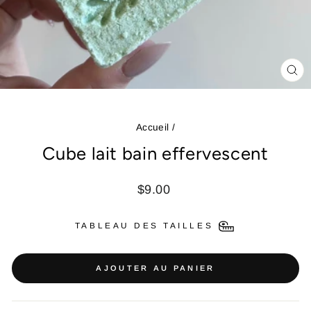
FE
(ES
Accueil
/
Cube lait bain effervescent
Prix
$9.00
régulier
TABLEAU DES TAILLES
AJOUTER AU PANIER