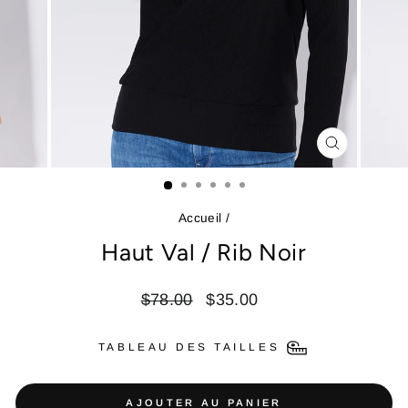
FERMER
(ESC)
Accueil
/
Haut Val / Rib Noir
Prix
Prix
$78.00
$35.00
régulier
réduit
TABLEAU DES TAILLES
AJOUTER AU PANIER