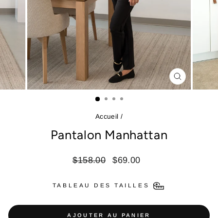
FERMER
(ESC)
Accueil
/
Pantalon Manhattan
Prix
Prix
$158.00
$69.00
régulier
réduit
TABLEAU DES TAILLES
AJOUTER AU PANIER