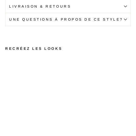
LIVRAISON & RETOURS
UNE QUESTIONS À PROPOS DE CE STYLE?
RECRÉEZ LES LOOKS
P
a
n
t
a
l
o
n
M
a
n
h
a
t