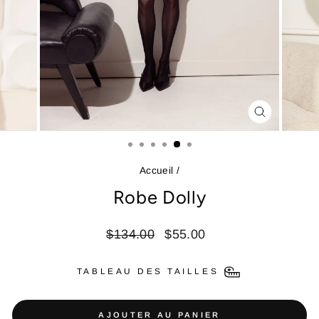
FERMER
(ESC)
Accueil
/
Robe Dolly
Prix
Prix
$134.00
$55.00
régulier
réduit
TABLEAU DES TAILLES
AJOUTER AU PANIER