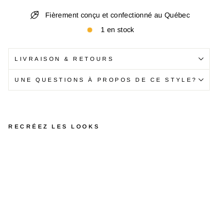
Fièrement conçu et confectionné au Québec
1 en stock
LIVRAISON & RETOURS
UNE QUESTIONS À PROPOS DE CE STYLE?
RECRÉEZ LES LOOKS
T
-
S
h
i
r
t
P