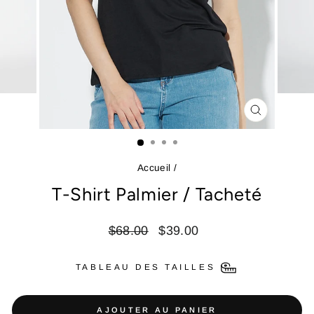
FERMER
(ESC)
Accueil
/
T-Shirt Palmier / Tacheté
Prix
Prix
$68.00
$39.00
régulier
réduit
TABLEAU DES TAILLES
AJOUTER AU PANIER